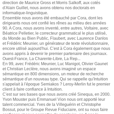
direction de Maurice Gross et Morris Salkoff, aux cotés
d'Alain Guillet, nous avons obtenu nos doctorats en
informatique-linguistique.
Ensemble nous avons été embauché par Cora, dont les
dirigeants nous ont confié les rênes au milieu des années
90. A Cora, nous avons inventé, entre autres, Voltaire, avec
Béatrice Pelletier, le correcteur grammatical le plus utilisé,
du Monde au Bien Public, Flaubert, avec Laurence Danlos
et Frédéric Meunier, un générateur de texte révolutionnaire,
encore utilisé aujourd'hui. C'est à Cora également que nous
avons appris à devenir le premier partenaire des journaux.
Ouest-France, La Charente-Libre, La Rep...
En 99, avec Frédéric Meunier, Luc Manigot, Olivier Gaunet
et Christian Leclère, nous avons imaginé un espace
sémantique en 800 dimensions, un moteur de recherche
sémantique d'un nouveau type. Qui se rappelle qu'Intuition
s'appelait à l'époque Semiakos ? Leroy-Merlin fut le premier
client à faire confiance à Intuition.
C'est sur ses bases que nous avons créé Sinequa, en 2000.
Yvon Mouster puis Emmanuel Vion nous ont apporté leur
talent commercial. Yves de la Villeguérin et Christophe
Bossut, pour le Groupe Revue Fiduciaire, ont su nous faire