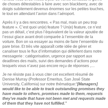
de choses détestables à faire avec son blackberry,
avec de
doigts subitement devenus énormes sur les petites touches,
le tout en attendant l’avion dans l’aéroport.
Après il y a des rencontres.
« Pas mal, mais un peu trop
feature ».
C’est quoi un(e)
feature ? Un(e)
feature, ce n’est
pas un détail,
c’est plus l’équivalent de la valeur ajoutée de
l’essui glace avant droit comparée à
l’ensemble de la
voiture. Bon on va essayer au moins de faire l’ensemble du
pare brise. Et très vite apparaît cette idée de gérer et
canaliser tous le flux d’information qui déferlent dans notre
messagerie : catégorisation, urgence par rapport aux
deadlines des mails, suivi des demandes d’actions
pour
lesquels vous n’avez pas encore reçu de réponses ,…
Je ne résiste pas à vous citer
cet excellent résumé de
Denise Murray (Professor Emeritus, San José State
University, California) sur
notre thématique:“
[Managers]
would like to be able to track outstanding promises they
have made to others, promises made to them, requests
they've made that have not been met and requests made
of them that they have not fulfilled.
”